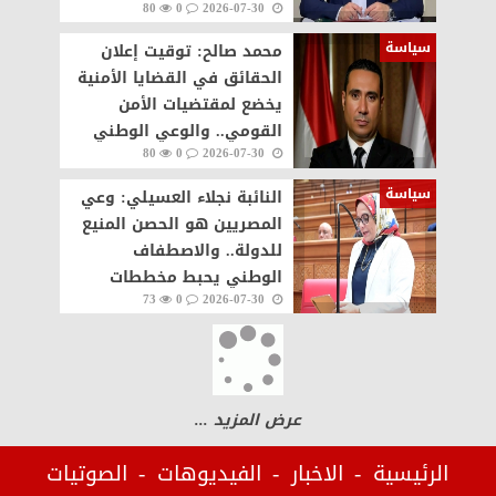
80
0
2026-07-30
سياسة
محمد صالح: توقيت إعلان
الحقائق في القضايا الأمنية
يخضع لمقتضيات الأمن
القومي.. والوعي الوطني
80
0
2026-07-30
ضرورة
سياسة
النائبة نجلاء العسيلي: وعي
المصريين هو الحصن المنيع
للدولة.. والاصطفاف
الوطني يحبط مخططات
73
0
2026-07-30
زعزعة الاستقرار
عرض المزيد ...
الرئيسية
الاخبار
الفيديوهات
الصوتيات