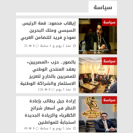
سياسة
سياسة
إيهاب محمود: قمة الرئيس
السيسي وملك البحرين
نموذج فريد للتضامن العربي
منذ 2 يوم و 1 ساعة
0
35
سياسة
بالصور.. حزب «المصريين»
يعقد المنتدى الوطني
للمصريين بالخارج لتعزيز
الاستثمار والشراكة الوطنية
منذ 3 يوم
0
126
سياسة
إرادة جيل يطالب بإعادة
النظر في أسعار شرائح
الكهرباء والزيادة الجديدة
استجابةً للمواطنين
منذ 5 يوم و 1 ساعة
0
49