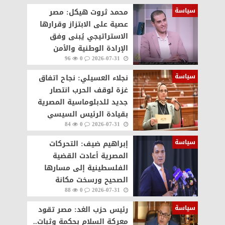
سياسة
محمد ثروت هيكل: مصر
عصية على الابتزاز وقرارها
الاستراتيجي يُبنى وفق
الإرادة الوطنية والأمن
96
0
2026-07-31
القومي
سياسة
نجلاء العسيلي: نجاح اتفاق
غزة لوقف الحرب انتصار
جديد للدبلوماسية المصرية
بقيادة الرئيس السيسي
84
0
2026-07-31
سياسة
إبراهيم ضيف: التحركات
المصرية أعادت القضية
الفلسطينية إلى مسارها
الصحيح ورسخت مكانة
88
0
2026-07-31
القاهرة كصانعة للسلام
سياسة
رئيس حزب الغد: مصر تقود
معركة السلام بحكمة وثبات..