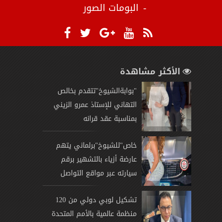
البومات الصور
الأكثر مشاهدة
"بوابةالشيوخ"تتقدم بخالص
التهاني للإستاذ عمرو الزيني
بمناسبة عقد قرانه
خاص"للشيوخ"برلماني يتهم
عارضة أزياء بالتشهير برقم
سيارته عبر مواقع التواصل
تشكيل لوبي دولي من 120
منظمة عالمية بالأمم المتحدة