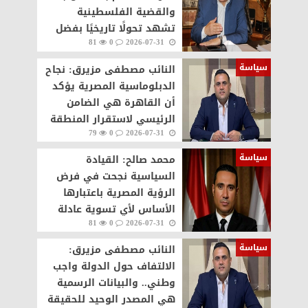
والقضية الفلسطينية
تشهد تحولًا تاريخيًا بفضل
81
0
2026-07-31
التحركات المصرية
سياسة
النائب مصطفى مزيرق: نجاح
الدبلوماسية المصرية يؤكد
أن القاهرة هي الضامن
الرئيسي لاستقرار المنطقة
79
0
2026-07-31
وحماية الحقوق الفلسطينية
سياسة
محمد صالح: القيادة
السياسية نجحت في فرض
الرؤية المصرية باعتبارها
الأساس لأي تسوية عادلة
81
0
2026-07-31
للقضية الفلسطينية
سياسة
النائب مصطفى مزيرق:
الالتفاف حول الدولة واجب
وطني.. والبيانات الرسمية
هي المصدر الوحيد للحقيقة