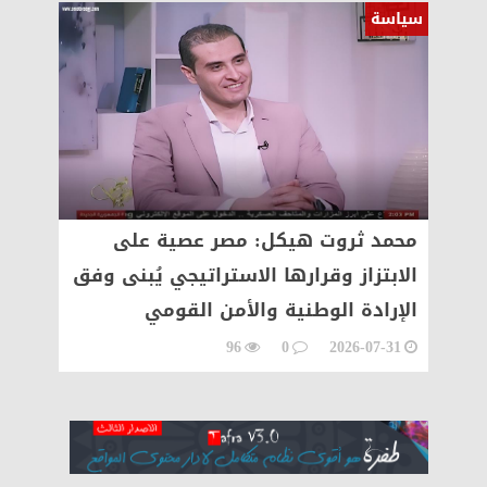
سياسة
سياسة
محمد ثروت هيكل: مصر عصية على
نجلاء
ديدة
الابتزاز وقرارها الاستراتيجي يُبنى وفق
الحرب 
الإرادة الوطنية والأمن القومي
المصر
07-31
96
0
2026-07-31