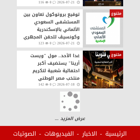
116
0
2026-07-21
متنوع
توقيع بروتوكول تعاون بين
المستشفى السعودي
الألماني بالإسكندرية
‏وكونسيڤ للحقن المجهري
123
0
2026-07-21
متنوع
غدا الأحد.. مول "ويست
أرينا" يستضيف أكبر
احتفالية شعبية لتكريم
منتخب مصر الوطني
142
0
2026-07-18
عرض المزيد ...
الرئيسية
الاخبار
الفيديوهات
الصوتيات