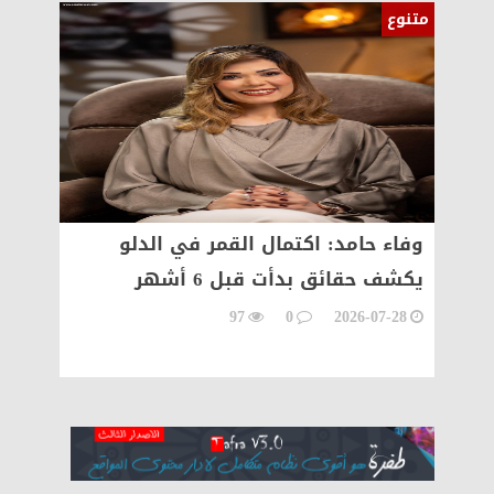
متنوع
متنوع
سعد
وفاء حامد: اكتمال القمر في الدلو
مالك 
يكشف حقائق بدأت قبل 6 أشهر
القانو
للحدود
97
0
2026-07-28
07-23