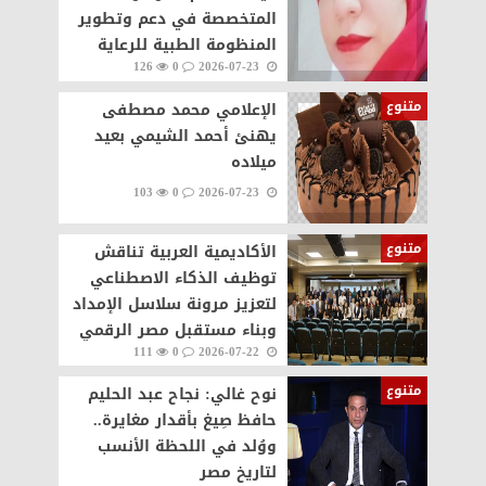
المتخصصة في دعم وتطوير
المنظومة الطبية للرعاية
126
0
2026-07-23
المنزلية.. هاي كير نموذجا
متنوع
الإعلامي محمد مصطفى
يهنئ أحمد الشيمي بعيد
ميلاده
103
0
2026-07-23
متنوع
الأكاديمية العربية تناقش
توظيف الذكاء الاصطناعي
لتعزيز مرونة سلاسل الإمداد
وبناء مستقبل مصر الرقمي ‏
111
0
2026-07-22
متنوع
نوح غالي: نجاح عبد الحليم
حافظ صِيغ بأقدار مغايرة..
ووُلد في اللحظة الأنسب
لتاريخ مصر