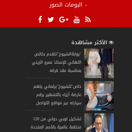
البومات الصور
الأكثر مشاهدة
"بوابةالشيوخ"تتقدم بخالص
التهاني للإستاذ عمرو الزيني
بمناسبة عقد قرانه
خاص"للشيوخ"برلماني يتهم
عارضة أزياء بالتشهير برقم
سيارته عبر مواقع التواصل
تشكيل لوبي دولي من 120
منظمة عالمية بالأمم المتحدة