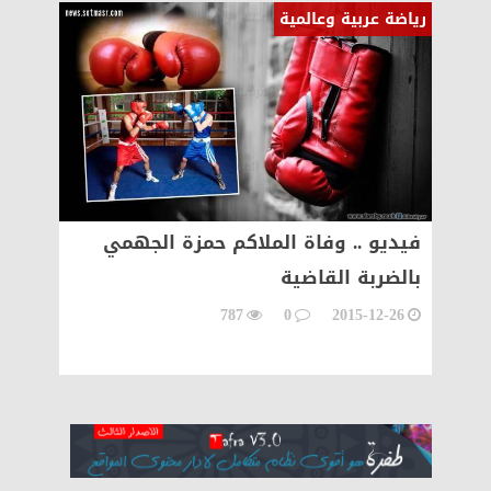
رياضة عربية وعالمية
رياضة ع
حاد
فيديو .. وفاة الملاكم حمزة الجهمي
صراع 
ة
بالضربة القاضية
الإسب
12-26
787
0
2015-12-26