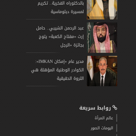
بالدكتوراه الفخرية.. تكريم
لمسيرة دبلوماسية
عبد الرحمن الشيبي.. حامل
إرث «مفتاح الكعبة» يتوج
بجائزة «الرجل
مدير عام «إمكان IMKAN»:
الكوادر الوطنية المؤهلة هي
الثروة الحقيقية
روابط سريعة
عالم المرأة
البومات الصور