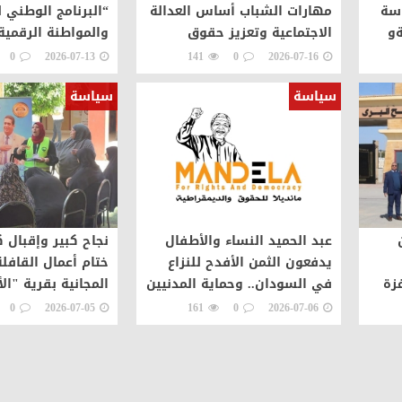
اسة
مهارات الشباب أساس العدالة
“البرنامج الوطني 
ةو
الاجتماعية وتعزيز حقوق
والمواطنة الرقمية
افلة
الإنسان
0
2026-07-13
141
0
2026-07-16
سياسة
سياسة
عبد الحميد النساء والأطفال
نجاح كبير وإقبال 
يدفعون الثمن الأفدح للنزاع
ختام أعمال القافلة
زة
في السودان.. وحماية المدنيين
المجانية بقرية "الأ
مسؤولية عاجلة
بدمياط
0
2026-07-05
161
0
2026-07-06