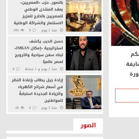
بالصور.. حزب «المصريين»
يعقد المنتدى الوطني
للمصريين بالخارج لتعزيز
الاستثمار والشراكة الوطنية
منذ 1 يوم
0
106
حسن الديب يكشف
استراتيجية «إمكان IMKAN»
كم
لبناء سفن سياحية والترويج
لمصر عالميًا
ايفة
منذ 2 يوم و 1 ساعة
0
ورة
41
إرادة جيل يطالب بإعادة النظر
في أسعار شرائح الكهرباء
والزيادة الجديدة استجابةً
للمواطنين
منذ 3 يوم
0
46
رئيس إمكان IMKAN: السياحة
الصور
النيلية والاقتصاد الأزرق
يفتحان آفاقًا جديدة للاستثمار