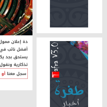
دة إعلان ممول
أفضل نائب في 
يستحق بجد يكو
تذكارية ونقول
سجل معنا
أو