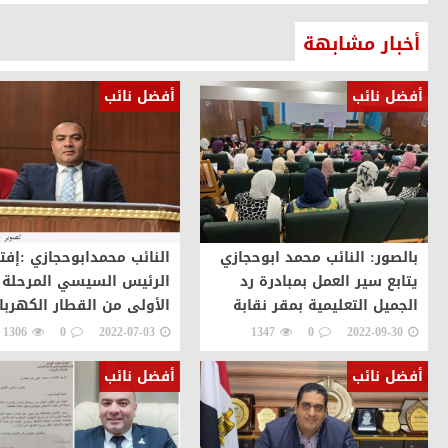
أخبار مشابهة
أفضل نائب
أفضل نائب
بالصور: النائب محمد ابوحجازي
النائب محمدابوحجازي :إفت
يتابع سير العمل بمبادرة رد
الرئيس السيسي المرحلة
الجميل التعليمية بمقر نقابة
الأولى من القطار الكهربا
المهندسين
الخفيف Cairo LRT 
1306
0
2022-07-03
1347
0
2022-09-30
ان مصر تتجة بقوة نحو
أفضل نائب
أفضل نائب