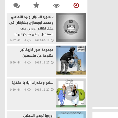
السياحي في مصر
منذ 4 يوم و 3 ساعة
0
150
بالصور: النائبان وليد التمامي
ومحمد ابوحجازي يشاركان في
حفل نهائي دوري حزب
مستقبل وطن بمركزالزرقا
1467
0
2022-05-12
مجموعة صور كاريكاتير
متنوعة عن فلسطين
1680
0
2015-12-27
سلاح ومخدرات اية يا مغفل!
1420
0
2015-12-27
أوروبا ترعي اللاجئين