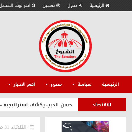
الرئيسية
دخول
تسجيل
اختر لونك المفضل
سياسة
رئيس حزب الغد: مصر تقود معركة 
سياسة
إيهاب محمود: قمة الرئيس السيس
متنوع
بمباشرة مهامه رسميًا.. الدكتور
الرئيسية
سياسة
متنوع
أهم الاخبار
سياسة
بالصور.. حزب «المصريين» يعقد ال
الاقتصاد
حسن الديب يكشف استراتيجية «إمكان IMKAN» لبناء سفن سياحية والترويج
سياسة
إرادة جيل يطالب بإعادة النظر في
الثلاثاء, 31 مايو 2022
الاقتصاد
رئيس إمكان IMKAN: السياحة النيلية والاقتصاد الأزرق يفتحان آفاقًا جديدة للاستثمار السياحي في مصر