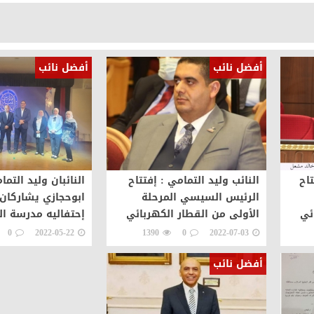
أفضل نائب
أفضل نائب
تاح
النائب وليد التمامي : إفتتاح
النائبان وليد التم
الرئيس السيسي المرحلة
ابوحجازي يشاركان
ئي
الأولى من القطار الكهربائي
إحتفاليه مدرسة ال
تؤكد علي
الخفيف Cairo LRT تؤكد علي
بدمياط الجديدة
0
2022-05-22
1390
0
2022-07-03
ان مصر تتجة
أفضل نائب