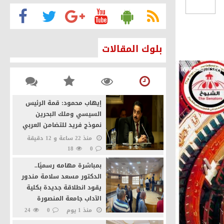
الأمن القومي
ئيس السيسي
بلوك المقالات
نة القاهرة كصانعة للسلام
يخيًا بفضل التحركات المصرية
إيهاب محمود: قمة الرئيس
السيسي وملك البحرين
نموذج فريد للتضامن العربي
منذ 22 ساعة و 12 دقيقة
18
0
بمباشرة مهامه رسميًا..
الدكتور مسعد سلامة مندور
يقود انطلاقة جديدة بكلية
الآداب جامعة المنصورة
منذ 1 يوم
0
24