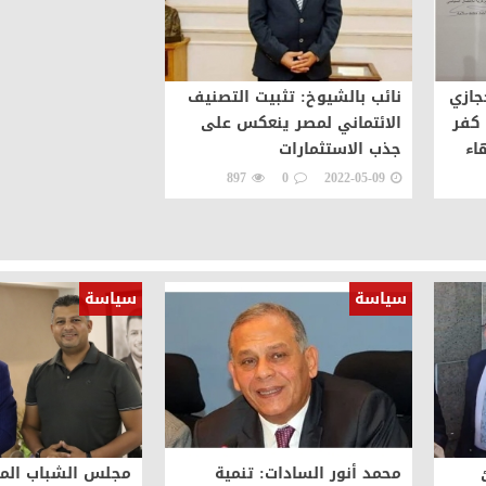
جازي
نائب بالشيوخ: تثبيت التصنيف
كفر
الائتماني لمصر ينعكس على
اء
جذب الاستثمارات
897
0
2022-05-09
سياسة
سياسة
محمد أنور السادات: تنمية
مجلس الشباب الم