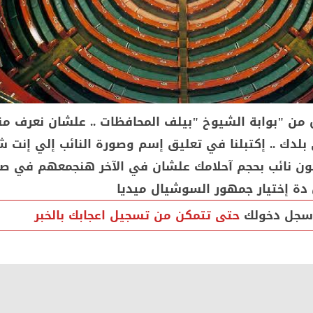
 من "بوابة الشيوخ "بيلف المحافظات .. علشان نعرف من
بلدك .. إكتبلنا في تعليق إسم وصورة النائب إلي إنت ش
ن نائب بحجم آحلامك علشان في الآخر هنجمعهم في ص
 دة إختيار جمهور السوشيال ميديا
سجل دخولك
حتى تتمكن من تسجيل اعجابك بالخبر