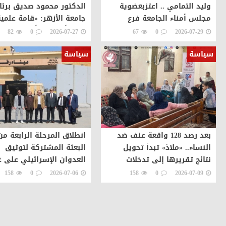
وليد التمامي .. اعتزبعضوية
الدكتور محمود صديق برئ
مجلس أمناء الجامعة فرع
جامعة الأزهر: «قامة علمي
دمياط وهذا التكريم وسام
تتويجاً مستحقاً لمسيرة ح
82
0
2026-07-27
67
0
2026-07-29
علي صدري
بالإنجازات
سياسة
سياسة
بعد رصد 128 واقعة عنف ضد
انطلاق المرحلة الرابعة من
النساء.. «ملاذ» تبدأ تحويل
البعثة المشتركة لتوثيق
نتائج تقريرها إلى تدخلات
العدوان الإسرائيلي على غ
ميدانية في بني سويف
ورصد تدفق المساعدات
158
0
2026-07-06
158
0
2026-07-09
والجرحى