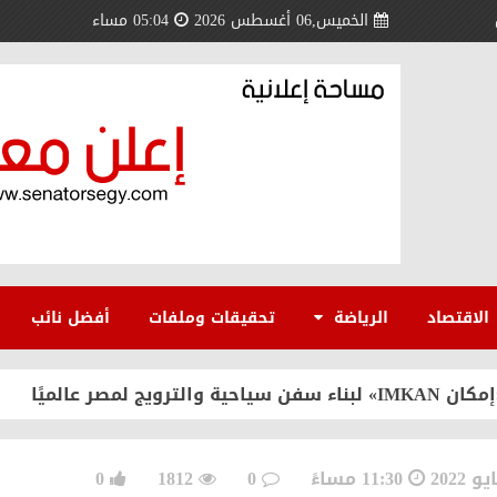
الخميس,06 أغسطس 2026
05:04 مساء
السلام بحكمة وثبات.. والقضية الفلسطينية تشهد تحولًا تار
ي وملك البحرين نموذج فريد للتضامن العربي
 مسعد سلامة مندور يقود انطلاقة جديدة بكلية الآداب جامعة
الاقتصاد
الرياضة
تحقيقات وملفات
أفضل نائب
منتدى الوطني للمصريين بالخارج لتعزيز الاستثمار والشراكة
 لمصر عالميًا
 أسعار شرائح الكهرباء والزيادة الجديدة استجابةً للمواطني
11:30 مساءً
0
1812
0