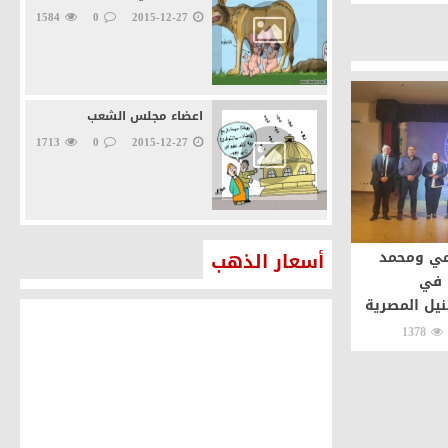
1584
0
2015-12-27
اعضاء مجلس الشعب
1713
0
2015-12-27
امي ومحمد
أسعار الذهب
 في
نيل المصرية
1378