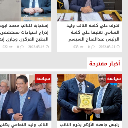
تعرف علي كلمه النائب وليد
إستجابة للنائب محمد ابوح
التمامي تعليقا علي كلمة
إدراج احتياجات مستشفى 
الرئيس عبدالفتاح السيسى
البطيخ المركزي وجاري إنه
خلال إفتتاح مشروع مستقبل
إجراءات الشراء
922
0
2022-05-16
935
0
2022-05-21
مصر اليوم
أخبار مقترحة
سياسة
سياسة
رئيس جامعة الأزهر يكرم النائب
النائب وليد التمامي يهنئ