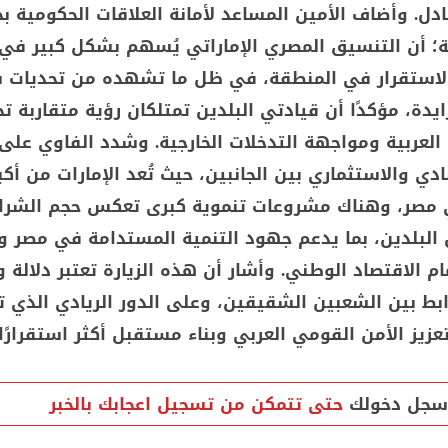
بادل. وأضاف الأمين المساعد لأمانة العلاقات الحكومية ب
ة؛ أن التنسيق المصري الإماراتي يُسهم بشكل كبير في
الاستقرار في المنطقة، في ظل ما تشهده من تحديات 
يدة، مؤكدًا أن قيادتي البلدين تمتلكان رؤية متقاربة ت
العربية ومواجهة التدخلات الخارجية. وشدد الفاوي على
ادي والاستثماري بين الجانبين، حيث تُعد الإمارات من أكب
 مصر، وهناك مشروعات تنموية كبرى تعكس حجم الشرا
 البلدين، بما يدعم جهود التنمية المستدامة في مصر و
مام الاقتصاد الوطني. وأشار أن هذه الزيارة تعتبر دلالة 
بط بين الشعبين الشقيقين، وعلى الدور الريادي الذي ت
عزيز الأمن القومي العربي وبناء مستقبل أكثر استقرارًا 
سجل دخولك
حتى تتمكن من تسجيل اعجابك بالخبر