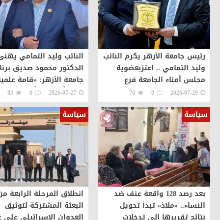
رئيس جامعة الأزهر يكرم النائب
النائب وليد التمامي يهنئ
وليد التمامي .. اعتزبعضوية
الدكتور محمود صديق برئ
مجلس أمناء الجامعة فرع
جامعة الأزهر: «قامة علمي
دمياط وهذا التكريم وسام
تتويجاً مستحقاً لمسيرة ح
83
0
2026-07-27
70
0
2026-07-29
علي صدري
بالإنجازات
سياسة
سياسة
بعد رصد 128 واقعة عنف ضد
انطلاق المرحلة الرابعة من
النساء.. «ملاذ» تبدأ تحويل
البعثة المشتركة لتوثيق
نتائج تقريرها إلى تدخلات
العدوان الإسرائيلي على غ