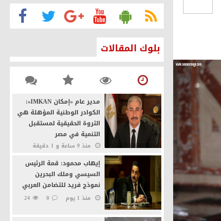
ن
بلوك المقالات
الأمن القومي
ئيس السيسي
مدير عام «إمكان IMKAN»:
نة القاهرة كصانعة للسلام
الكوادر الوطنية المؤهلة هي
الثروة الحقيقية لمستقبل
التنمية في مصر
منذ 9 ساعة و 1 دقيقة
19
0
إيهاب محمود: قمة الرئيس
السيسي وملك البحرين
نموذج فريد للتضامن العربي
منذ 1 يوم
0
24