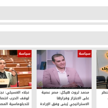
سياسة
سياسة
نظر
محمد ثروت هيكل: مصر عصية
نجلاء العسيلي: نجا
على الابتزاز وقرارها
لوقف الحرب انتصار
الاستراتيجي يُبنى وفق الإرادة
للدبلوماسية المصر