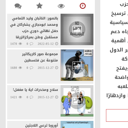
للمواطنين
حزب
منذ 4 يوم و 3 ساعة
0
 ترسيخ
47
بالصور: النائبان وليد التمامي
سياسية
ومحمد ابوحجازي يشاركان في
جاه دعم
حفل نهائي دوري حزب
مستقبل وطن بمركزالزرقا
 أهمية
1470
0
2022-05-12
ر الدول
مجموعة صور كاريكاتير
كة
متنوعة عن فلسطين
يفتح
1680
0
2015-12-27
واضحة
لعبه
سلاح ومخدرات اية يا مغفل!
وازدهارًا
1421
0
2015-12-27
أوروبا ترعي اللاجئين