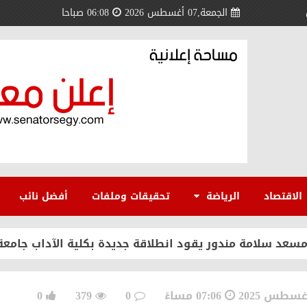
الجمعة,07 أغسطس 2026
06:08 صباحا
 أعادت القضية الفلسطينية إلى مسارها الصحيح ورسخت مكا
الاقتصاد
الرياضة
تحقيقات وملفات
أفضل نائب
ي وملك البحرين نموذج فريد للتضامن العربي
 مسعد سلامة مندور يقود انطلاقة جديدة بكلية الآداب جامعة
منتدى الوطني للمصريين بالخارج لتعزيز الاستثمار والشراكة
07:06 مساءً
0
379
0
 لمصر عالميًا