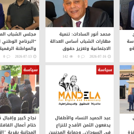
محمد أنور السادات: تنمية
مجلس الشباب الم
اسة
مهارات الشباب أساس العدالة
“البرنامج الوطني 
ةو
الاجتماعية وتعزيز حقوق
والمواطنة الرقمية
افلة
الإنسان
0
2026-07-13
142
0
2026-07-16
سياسة
سياسة
عبد الحميد النساء والأطفال
نجاح كبير وإقبال 
يدفعون الثمن الأفدح للنزاع
ختام أعمال القافلة
زة
في السودان.. وحماية المدنيين
المجانية بقرية "الأ