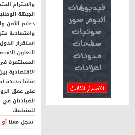
والاحترام المت
الجبهة الوطني
دعائم الأمن و
واقتصادية متزا
استقرار الدول 
التعاون الاقتص
المستثمرة في
الاقتصادية بين
آفاقًا جديدة أ
على عمق الروا
القيادتان في ت
للمنطقة.
سجل معنا
أو