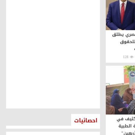
صري يطلق
للحقوق
128
كثيف في
احصائيات
 الطبية
ربعين"