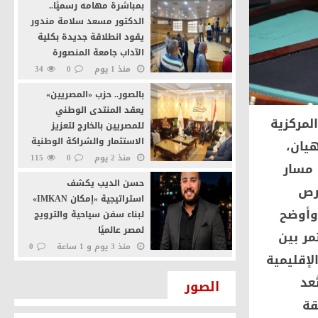
بمباشرة مهامه رسميًا..
الدكتور مسعد سلامة مندور
يقود انطلاقة جديدة بكلية
الآداب جامعة المنصورة
منذ 1 يوم
0
34
بالصور.. حزب «المصريين»
يعقد المنتدى الوطني
لمركزية
للمصريين بالخارج لتعزيز
الاستثمار والشراكة الوطنية
هيان،
منذ 2 يوم
0
115
 مسار
حسن الديب يكشف
حرص
استراتيجية «إمكان IMKAN»
 وأوضح
لبناء سفن سياحية والترويج
لمصر عالميًا
مر بين
منذ 3 يوم و 1 ساعة
0
لإقليمية
47
إرادة جيل يطالب بإعادة النظر
ُعد
الصور
في أسعار شرائح الكهرباء
قة
والزيادة الجديدة استجابةً