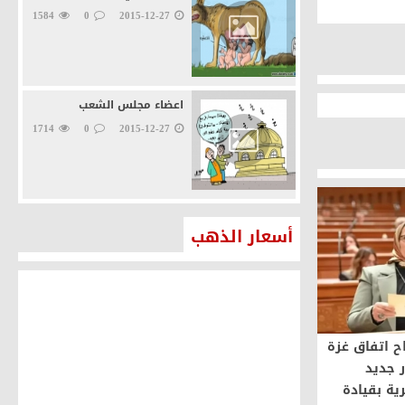
1584
0
2015-12-27
اعضاء مجلس الشعب
1714
0
2015-12-27
أسعار الذهب
ح اتفاق غزة
 جديد
ية بقيادة