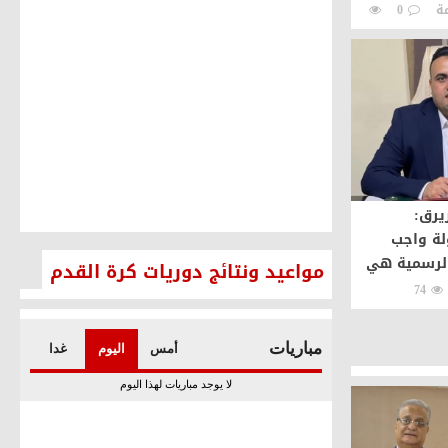
0
يرق:
لة واجب
الرسمية هي
مواعيد ونتائج دوريات كرة القدم
قيقة
74