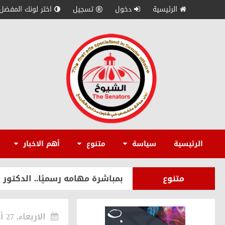
الرئيسية
دخول
تسجيل
اختر لونك المفضل
سياسة
إبراهيم ضيف: التحركات المصرية
الاقتصاد
مدير عام «إمكان IMKAN»: الكوادر الوطنية المؤهلة هي الثروة الحقيقية لمستقبل التنمية في مصر
الرئيسية
سياسة
متنوع
أهم الاخبار
سياسة
إيهاب محمود: قمة الرئيس السيس
متنوع
بمباشرة مهامه رسميًا.. الدكتور
سياسة
بالصور.. حزب «المصريين» يعقد ال
الاربعاء, 27 أغسطس 2025
الاقتصاد
حسن الديب يكشف استراتيجية «إمكان IMKAN» لبناء سفن سياحية والترويج